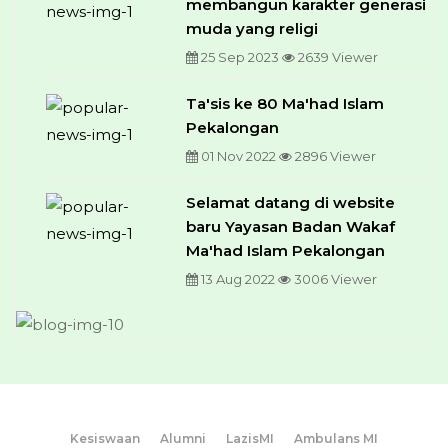
membangun karakter generasi
muda yang religi
25 Sep 2023
2639 Viewer
Ta'sis ke 80 Ma'had Islam
Pekalongan
01 Nov 2022
2896 Viewer
Selamat datang di website
baru Yayasan Badan Wakaf
Ma'had Islam Pekalongan
13 Aug 2022
3006 Viewer
Kesiswaan
Alumni
LazisMI
Ambulans MI