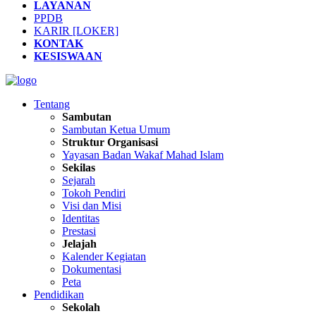
LAYANAN
PPDB
KARIR [LOKER]
KONTAK
KESISWAAN
Tentang
Sambutan
Sambutan Ketua Umum
Struktur Organisasi
Yayasan Badan Wakaf Mahad Islam
Sekilas
Sejarah
Tokoh Pendiri
Visi dan Misi
Identitas
Prestasi
Jelajah
Kalender Kegiatan
Dokumentasi
Peta
Pendidikan
Sekolah