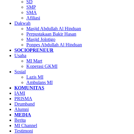
SD
SMP
SMA
Afiliasi
Dakwah
Masjid Abdullah Al Hinduan
Perpustakaan Bakir Hasan
Masjid Jolotigo
Ponpes Abdullah Al Hinduan
SOCIOPRENEUR
Usaha
MI Mart
Koperasi GKMI
Sosial
Lazis MI
Ambulans MI
KOMUNITAS
IAMI
PRISMA
Drumband
Alumni
MEDIA
Berita
MI Channel
Testimoni