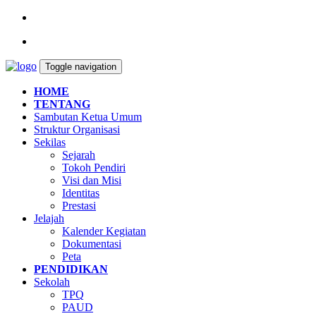
Toggle navigation
HOME
TENTANG
Sambutan Ketua Umum
Struktur Organisasi
Sekilas
Sejarah
Tokoh Pendiri
Visi dan Misi
Identitas
Prestasi
Jelajah
Kalender Kegiatan
Dokumentasi
Peta
PENDIDIKAN
Sekolah
TPQ
PAUD