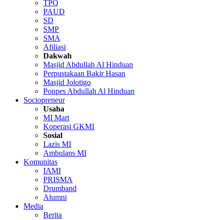
TPQ
PAUD
SD
SMP
SMA
Afiliasi
Dakwah
Masjid Abdullah Al Hinduan
Perpustakaan Bakir Hasan
Masjid Jolotigo
Ponpes Abdullah Al Hinduan
Sociopreneur
Usaha
MI Mart
Koperasi GKMI
Sosial
Lazis MI
Ambulans MI
Komunitas
IAMI
PRISMA
Drumband
Alumni
Media
Berita