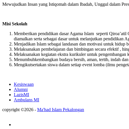
Mewujudkan Insan yang Istiqomah dalam Ibadah, Unggul dalam Presta
Misi Sekolah
Memberikan pendidikan dasar Agama Islam seperti Qiroa’atil
diamalkan serta sebagai dasar untuk melanjutkan pendidikan A
Menjadikan Islam sebagai landasan dan motivasi untuk hidup b
Melaksanakan pembelajaran dan bimbingan secara efektif , hin
Melaksanakan kegiatan ekstra kurikuler untuk pengembangan ke
Menumbuhkembangkan budaya bersih, aman, tertib, indah dan 
Mengikutsertakan siswa dalam setiap event lomba (ilmu pengeta
Kesiswaan
Alumni
LazisMI
Ambulans MI
copyright ©2026 -
Ma'had Islam Pekalongan